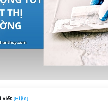
i viết
[Hiện]