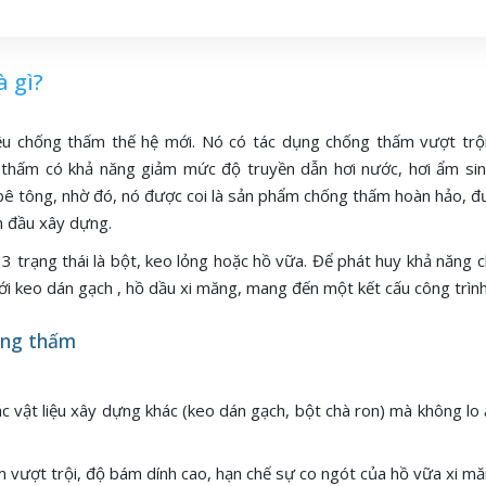
 gì?
iệu chống thấm thế hệ mới. Nó có tác dụng chống thấm vượt trộ
 thấm có khả năng giảm mức độ truyền dẫn hơi nước, hơi ẩm sin
a bê tông, nhờ đó, nó được coi là sản phẩm chống thấm hoàn hảo, 
n đầu xây dựng.
 3 trạng thái là bột, keo lỏng hoặc hồ vữa. Để phát huy khả năng
ới keo dán gạch , hồ dầu xi măng, mang đến một kết cấu công trìn
ống thấm
ác vật liệu xây dựng khác (keo dán gạch, bột chà ron) mà không l
vượt trội, độ bám dính cao, hạn chế sự co ngót của hồ vữa xi mă