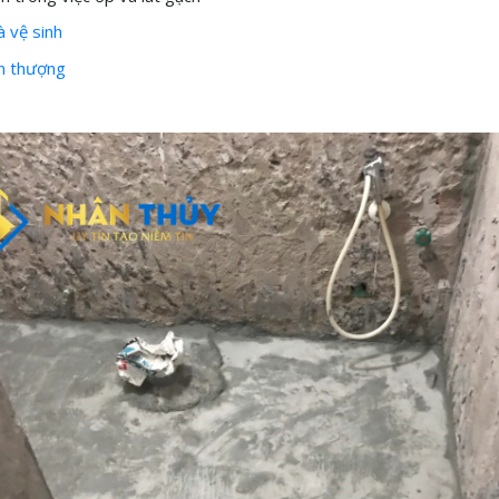
 vệ sinh
n thượng