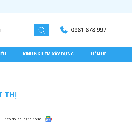
0981 878 997
IỂU
KINH NGHIỆM XÂY DỰNG
LIÊN HỆ
 THỊ
Theo dõi chúng tôi trên: