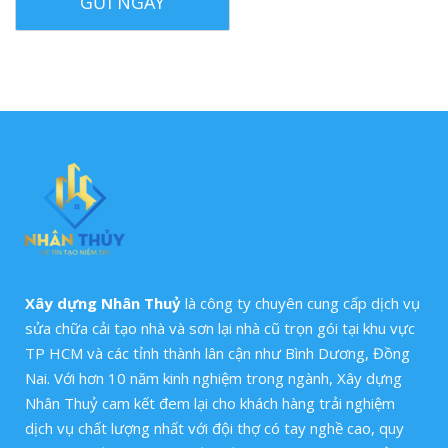
Xây dựng Nhân Thuỷ
là công ty chuyên cung cấp dịch vụ
sửa chữa cải tạo nhà và sơn lại nhà cũ trọn gói tại khu vực
TP HCM và các tỉnh thành lân cận như Bình Dương, Đồng
Nai. Với hơn 10 năm kinh nghiệm trong ngành, Xây dựng
Nhân Thuỷ cam kết đem lại cho khách hàng trải nghiệm
dịch vụ chất lượng nhất với đội thợ có tay nghề cao, quy