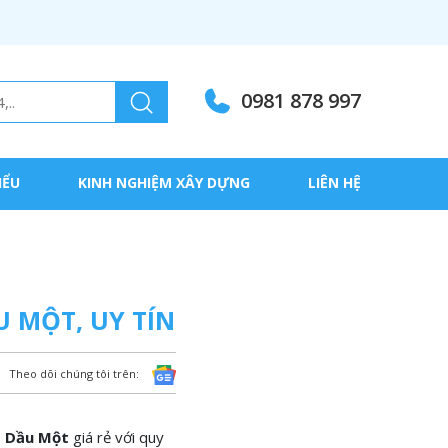
0981 878 997
IỂU
KINH NGHIỆM XÂY DỰNG
LIÊN HỆ
 MỘT, UY TÍN
Theo dõi chúng tôi trên:
ủ Dầu Một
giá rẻ với quy