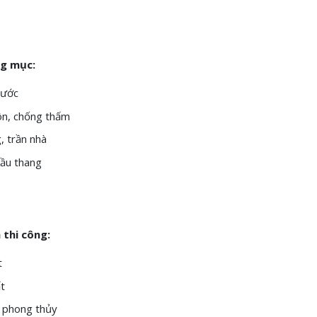
g mục:
nước
ôn, chống thấm
, trần nhà
cầu thang
 thi công:
t
ất
 phong thủy