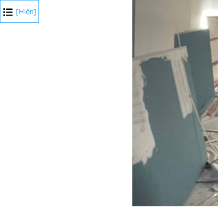
[Hiện]