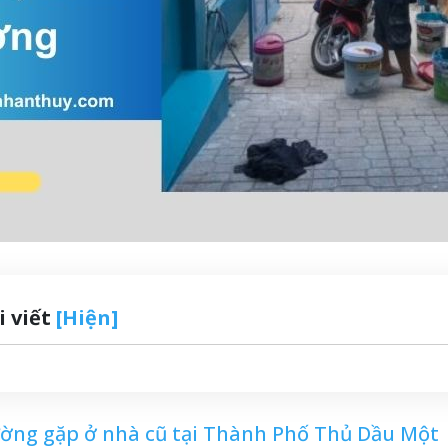
i viết
[Hiện]
ờng gặp ở nhà cũ tại Thành Phố Thủ Dầu Một