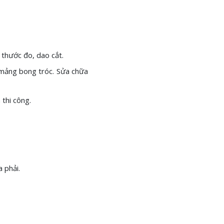
 thước đo, dao cắt.
c mảng bong tróc. Sửa chữa
 thi công.
 phải.