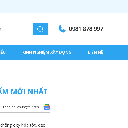
0981 878 997
IỂU
KINH NGHIỆM XÂY DỰNG
LIÊN HỆ
ẤM MỚI NHẤT
Theo dõi chúng tôi trên:
h chống oxy hóa tốt, dẻo