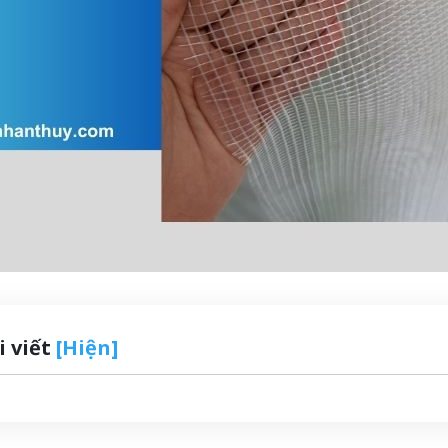
i viết
[Hiện]