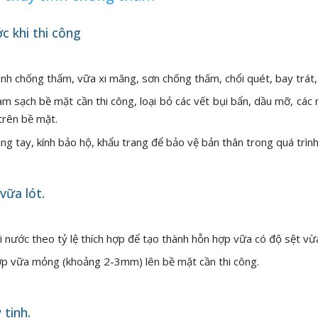
ớc khi thi công
tinh chống thấm, vữa xi măng, sơn chống thấm, chổi quét, bay trát,
Làm sạch bề mặt cần thi công, loại bỏ các vết bụi bẩn, dầu mỡ, cá
trên bề mặt.
ăng tay, kính bảo hộ, khẩu trang để bảo vệ bản thân trong quá trình
vữa lót.
 nước theo tỷ lệ thích hợp để tạo thành hỗn hợp vữa có độ sệt vừa
ớp vữa mỏng (khoảng 2-3mm) lên bề mặt cần thi công.
 tinh.