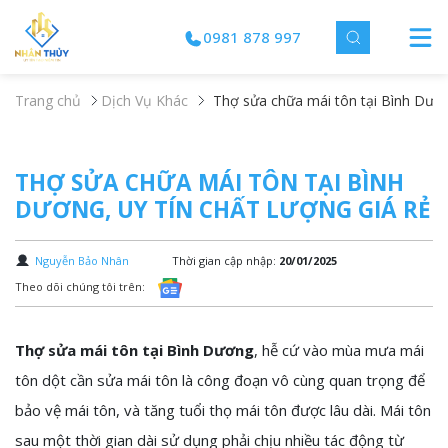
0981 878 997
Trang chủ
Dịch Vụ Khác
Thợ sửa chữa mái tôn tại Bình Dương
THỢ SỬA CHỮA MÁI TÔN TẠI BÌNH
DƯƠNG, UY TÍN CHẤT LƯỢNG GIÁ RẺ
Nguyễn Bảo Nhân
Thời gian cập nhập:
20/01/2025
Theo dõi chúng tôi trên:
Thợ sửa mái tôn tại Bình Dương
, hễ cứ vào mùa mưa mái
tôn dột cần sửa mái tôn là công đoạn vô cùng quan trọng để
bảo vệ mái tôn, và tăng tuổi thọ mái tôn được lâu dài. Mái tôn
sau một thời gian dài sử dụng phải chịu nhiều tác động từ