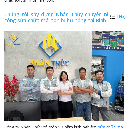
chất, axit ăn mòn mái tôn.
Chúng tôi Xây dựng Nhân Thủy chuyên nhận thi
[Hiện
công sửa chữa mái tôn bị hư hỏng tại Bình Dương
Công ty Nhân Thủy có trên 10 năm kinh nghiệm
sửa chữa mái