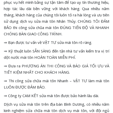
phục vụ hết mình bằng sự tận tâm để tạo uy tín thương hiệu,
hợp tác lâu dài bền vững với khách hàng. Qua nhiều năm
tháng, khách hàng của chúng tôi luôn tỏ ra hài lòng và ưu tiên
sử dụng dịch vụ sửa mái tôn Nhân Thủy. CHÚNG TÔI ĐẢM
BẢO thi công sửa chũa mái tôn ĐÚNG TIẾN ĐỘ VÀ NHANH
CHÓNG BÀN GIAO CÔNG TRÌNH.
⇒ Bạn được tư vấn về VẬT TƯ sửa mái tôn rõ ràng.
⇒ Kỹ thuật luôn SẴN SÀNG đến tận nhà tư vấn kiểm tra vị trí
dột nước mái tôn HOÀN TOÀN MIỄN PHÍ.
⇒ Đưa ra PHƯƠNG ÁN THI CÔNG VÀ BÁO GIÁ TỐI ƯU VÀ
TIẾT KIỆM NHẤT CHO KHÁCH HÀNG.
⇒ Thi công sửa chữa mái tôn Nhanh – VẬT TƯ làm mái tôn
LUÔN ĐƯỢC ĐẢM BẢO.
⇒ Công ty CAM KẾT sửa mái tôn được bảo hành lâu dài.
DỊịch vụ sửa mái tôn trên địa bàn Bình Dương, có nhiều năm
kinh nghiệm sửa chữa mái tôn dịch vụ mái tôn, với đội ngủ