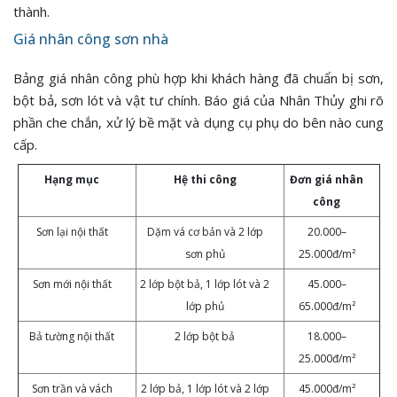
thành.
Giá nhân công sơn nhà
Bảng giá nhân công phù hợp khi khách hàng đã chuẩn bị sơn,
bột bả, sơn lót và vật tư chính. Báo giá của Nhân Thủy ghi rõ
phần che chắn, xử lý bề mặt và dụng cụ phụ do bên nào cung
cấp.
Hạng mục
Hệ thi công
Đơn giá nhân
công
Sơn lại nội thất
Dặm vá cơ bản và 2 lớp
20.000–
sơn phủ
25.000đ/m²
Sơn mới nội thất
2 lớp bột bả, 1 lớp lót và 2
45.000–
lớp phủ
65.000đ/m²
Bả tường nội thất
2 lớp bột bả
18.000–
25.000đ/m²
Sơn trần và vách
2 lớp bả, 1 lớp lót và 2 lớp
45.000đ/m²