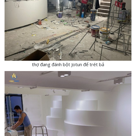
thợ đang đánh bột Jotun để trét bả