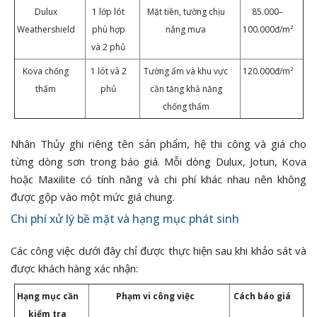
Dulux
1 lớp lót
Mặt tiền, tường chịu
85.000–
Weathershield
phù hợp
nắng mưa
100.000đ/m²
và 2 phủ
Kova chống
1 lót và 2
Tường ẩm và khu vực
120.000đ/m²
thấm
phủ
cần tăng khả năng
chống thấm
Nhân Thủy ghi riêng tên sản phẩm, hệ thi công và giá cho
từng dòng sơn trong báo giá. Mỗi dòng Dulux, Jotun, Kova
hoặc Maxilite có tính năng và chi phí khác nhau nên không
được gộp vào một mức giá chung.
Chi phí xử lý bề mặt và hạng mục phát sinh
Các công việc dưới đây chỉ được thực hiện sau khi khảo sát và
được khách hàng xác nhận:
Hạng mục cần
Phạm vi công việc
Cách báo giá
kiểm tra