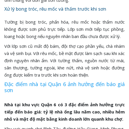
tính chung với đơn giá sơn tường.
Xử lý bong tróc, rêu mốc và thấm trước khi sơn
Tường bị bong tróc, phấn hóa, rêu mốc hoặc thấm nước
không được sơn phủ trực tiếp. Lớp sơn mới tiếp tục phồng,
loang hoặc bong nếu nguyên nhân ban đầu chưa được xử lý.
Với lớp sơn cũ mất độ bám, đội thợ cạo phần yếu, chà nhám
và vệ sinh bụi. Với rêu mốc, bề mặt được làm sạch sau khi xác
định nguyên nhân ẩm. Với tường thấm, nguồn nước từ mái,
sân thượng, tường ngoài, khe nứt, nhà vệ sinh hoặc đường
ống được kiểm tra trước khi sơn hoàn thiện.
Đặc điểm nhà tại Quận 6 ảnh hưởng đến báo giá
sơn
Nhà tại khu vực Quận 6 có 3 đặc điểm ảnh hưởng trực
tiếp đến báo giá: tỷ lệ nhà ống lâu năm cao, nhiều hẻm
nhỏ và mật độ mặt bằng kinh doanh lớn quanh khu chợ.
Khu vực quanh chợ Bình Tây, đường Hậu Giang, Minh Phụng,