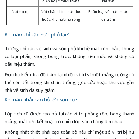
diễn hoặc muối trắng
khi sơn
Nứt tường
Nứt chân chim, nứt dọc
Phân loại vết nứt trước
hoặc khe nứt mở rộng
khi trám
Khi nào chỉ cần sơn phủ lại?
Tường chỉ cần vệ sinh và sơn phủ khi bề mặt còn chắc, không
có bụi phấn, không bong tróc, không rêu mốc và không có
dấu hiệu thấm.
Đội thợ kiểm tra độ bám tại nhiều vị trí vì một mảng tường có
thể còn tốt trong khi chân tường, góc cửa hoặc khu vực gần
nhà vệ sinh đã suy giảm.
Khi nào phải cạo bỏ lớp sơn cũ?
Lớp sơn cũ được cạo bỏ tại các vị trí phồng rộp, bong thành
mảng, mất liên kết hoặc có nhiều lớp sơn chồng lên nhau.
Không nhất thiết phải cạo toàn bộ nếu chỉ một số vị trí bị hư