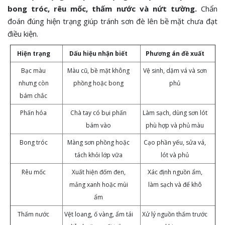
bong tróc, rêu mốc, thấm nước và nứt tường.
Chẩn
đoán đúng hiện trạng giúp tránh sơn đè lên bề mặt chưa đạt
điều kiện.
Hiện trạng
Dấu hiệu nhận biết
Phương án đề xuất
Bạc màu
Màu cũ, bề mặt không
Vệ sinh, dặm vá và sơn
nhưng còn
phồng hoặc bong
phủ
bám chắc
Phấn hóa
Chà tay có bụi phấn
Làm sạch, dùng sơn lót
bám vào
phù hợp và phủ màu
Bong tróc
Màng sơn phồng hoặc
Cạo phần yếu, sửa vá,
tách khỏi lớp vữa
lót và phủ
Rêu mốc
Xuất hiện đốm đen,
Xác định nguồn ẩm,
mảng xanh hoặc mùi
làm sạch và để khô
ẩm
Thấm nước
Vệt loang, ố vàng, ẩm tái
Xử lý nguồn thấm trước