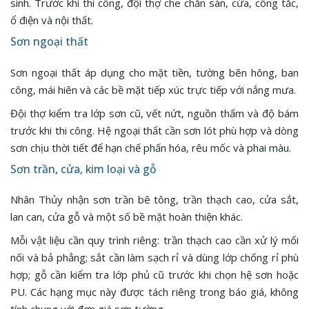
sinh. Trước khi thi công, đội thợ che chắn sàn, cửa, công tắc,
ổ điện và nội thất.
Sơn ngoại thất
Sơn ngoại thất áp dụng cho mặt tiền, tường bên hông, ban
công, mái hiên và các bề mặt tiếp xúc trực tiếp với nắng mưa.
Đội thợ kiểm tra lớp sơn cũ, vết nứt, nguồn thấm và độ bám
trước khi thi công. Hệ ngoại thất cần sơn lót phù hợp và dòng
sơn chịu thời tiết để hạn chế phấn hóa, rêu mốc và phai màu.
Sơn trần, cửa, kim loại và gỗ
Nhân Thủy nhận sơn trần bê tông, trần thạch cao, cửa sắt,
lan can, cửa gỗ và một số bề mặt hoàn thiện khác.
Mỗi vật liệu cần quy trình riêng: trần thạch cao cần xử lý mối
nối và bả phẳng; sắt cần làm sạch rỉ và dùng lớp chống rỉ phù
hợp; gỗ cần kiểm tra lớp phủ cũ trước khi chọn hệ sơn hoặc
PU. Các hạng mục này được tách riêng trong báo giá, không