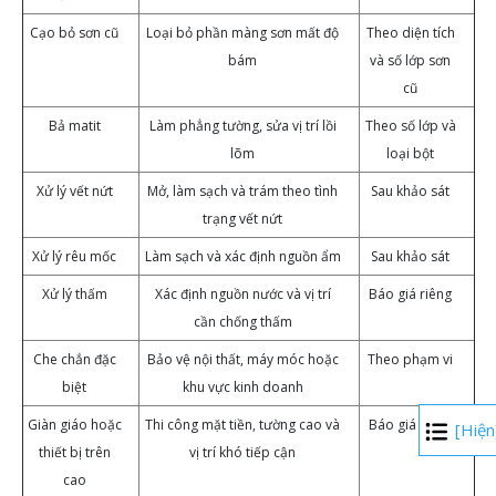
Cạo bỏ sơn cũ
Loại bỏ phần màng sơn mất độ
Theo diện tích
bám
và số lớp sơn
cũ
Bả matit
Làm phẳng tường, sửa vị trí lồi
Theo số lớp và
lõm
loại bột
Xử lý vết nứt
Mở, làm sạch và trám theo tình
Sau khảo sát
trạng vết nứt
Xử lý rêu mốc
Làm sạch và xác định nguồn ẩm
Sau khảo sát
Xử lý thấm
Xác định nguồn nước và vị trí
Báo giá riêng
cần chống thấm
Che chắn đặc
Bảo vệ nội thất, máy móc hoặc
Theo phạm vi
biệt
khu vực kinh doanh
Giàn giáo hoặc
Thi công mặt tiền, tường cao và
Báo giá riêng
[Hiện
thiết bị trên
vị trí khó tiếp cận
cao