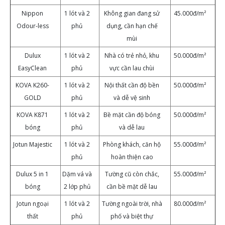
Nippon
1 lót và 2
Không gian đang sử
45.000đ/m²
Odour-less
phủ
dụng, cần hạn chế
mùi
Dulux
1 lót và 2
Nhà có trẻ nhỏ, khu
50.000đ/m²
EasyClean
phủ
vực cần lau chùi
KOVA K260-
1 lót và 2
Nội thất cần độ bền
50.000đ/m²
GOLD
phủ
và dễ vệ sinh
KOVA K871
1 lót và 2
Bề mặt cần độ bóng
50.000đ/m²
bóng
phủ
và dễ lau
Jotun Majestic
1 lót và 2
Phòng khách, căn hộ
55.000đ/m²
phủ
hoàn thiện cao
Dulux 5 in 1
Dặm vá và
Tường cũ còn chắc,
55.000đ/m²
bóng
2 lớp phủ
cần bề mặt dễ lau
Jotun ngoại
1 lót và 2
Tường ngoài trời, nhà
80.000đ/m²
thất
phủ
phố và biệt thự