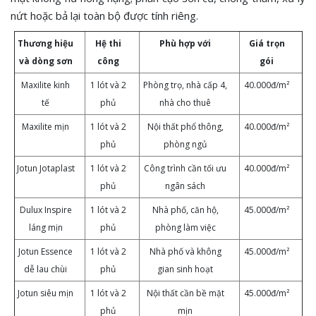
nứt hoặc bả lại toàn bộ được tính riêng.
Thương hiệu
Hệ thi
Phù hợp với
Giá trọn
và dòng sơn
công
gói
Maxilite kinh
1 lót và 2
Phòng trọ, nhà cấp 4,
40.000đ/m²
tế
phủ
nhà cho thuê
Maxilite mịn
1 lót và 2
Nội thất phổ thông,
40.000đ/m²
phủ
phòng ngủ
Jotun Jotaplast
1 lót và 2
Công trình cần tối ưu
40.000đ/m²
phủ
ngân sách
Dulux Inspire
1 lót và 2
Nhà phố, căn hộ,
45.000đ/m²
láng mịn
phủ
phòng làm việc
Jotun Essence
1 lót và 2
Nhà phố và không
45.000đ/m²
dễ lau chùi
phủ
gian sinh hoạt
Jotun siêu mịn
1 lót và 2
Nội thất cần bề mặt
45.000đ/m²
phủ
mịn