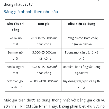
thống nhất vật tư.
Bảng giá nhanh theo nhu cầu
Nhu cầu thi
Đơn giá
Điều kiện áp dụng
công
Sơn lại nội
20.000–25.000đ/m²
Tường cũ còn bám chắc,
thất
nhân công
dặm vá cơ bản
Sơn mới nội
45.000–65.000đ/m²
Tường mới cần bả, lót và
thất
nhân công
phủ
Sơn lại ngoại
30.000–45.000đ/m²
Mặt tiền, ban công và tường
thất
nhân công
ngoài trời
Sơn trọn gói
40.000–120.000đ/m²
Tùy dòng sơn, vị trí và hệ thi
có vật tư
công
Mức giá trên được áp dụng thống nhất với bảng giá dịch vụ
sơn nhà TPHCM của Nhân Thủy, không phân biệt khu vực nội