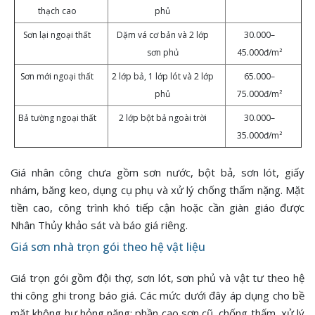
thạch cao
phủ
Sơn lại ngoại thất
Dặm vá cơ bản và 2 lớp
30.000–
sơn phủ
45.000đ/m²
Sơn mới ngoại thất
2 lớp bả, 1 lớp lót và 2 lớp
65.000–
phủ
75.000đ/m²
Bả tường ngoại thất
2 lớp bột bả ngoài trời
30.000–
35.000đ/m²
Giá nhân công chưa gồm sơn nước, bột bả, sơn lót, giấy
nhám, băng keo, dụng cụ phụ và xử lý chống thấm nặng. Mặt
tiền cao, công trình khó tiếp cận hoặc cần giàn giáo được
Nhân Thủy khảo sát và báo giá riêng.
Giá sơn nhà trọn gói theo hệ vật liệu
Giá trọn gói gồm đội thợ, sơn lót, sơn phủ và vật tư theo hệ
thi công ghi trong báo giá. Các mức dưới đây áp dụng cho bề
mặt không hư hỏng nặng; phần cạo sơn cũ, chống thấm, xử lý