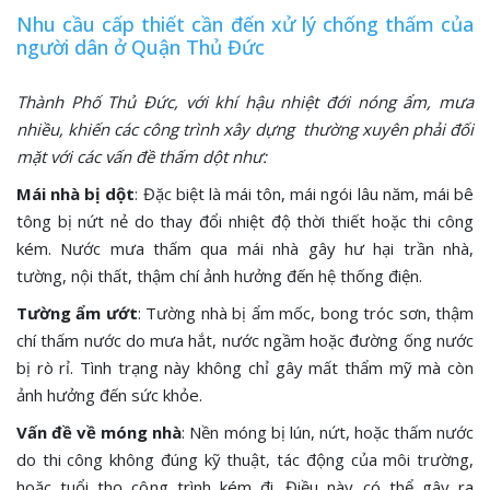
Nhu cầu cấp thiết cần đến xử lý chống thấm của
người dân ở Quận Thủ Đức
Thành Phố Thủ Đức, với khí hậu nhiệt đới nóng ẩm, mưa
nhiều, khiến các công trình xây dựng thường xuyên phải đối
mặt với các vấn đề thấm dột như:
Mái nhà bị dột
: Đặc biệt là mái tôn, mái ngói lâu năm, mái bê
tông bị nứt nẻ do thay đổi nhiệt độ thời thiết hoặc thi công
kém. Nước mưa thấm qua mái nhà gây hư hại trần nhà,
tường, nội thất, thậm chí ảnh hưởng đến hệ thống điện.
Tường ẩm ướt
: Tường nhà bị ẩm mốc, bong tróc sơn, thậm
chí thấm nước do mưa hắt, nước ngầm hoặc đường ống nước
bị rò rỉ. Tình trạng này không chỉ gây mất thẩm mỹ mà còn
ảnh hưởng đến sức khỏe.
Vấn đề về móng nhà
: Nền móng bị lún, nứt, hoặc thấm nước
do thi công không đúng kỹ thuật, tác động của môi trường,
hoặc tuổi thọ công trình kém đi. Điều này có thể gây ra