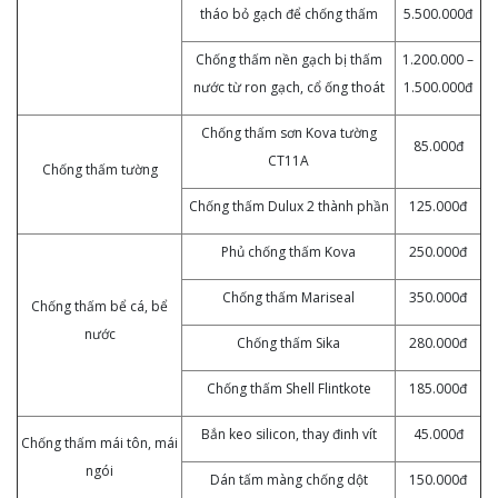
tháo bỏ gạch để chống thấm
5.500.000đ
Chống thấm nền gạch bị thấm
1.200.000 –
nước từ ron gạch, cổ ống thoát
1.500.000đ
Chống thấm sơn Kova tường
85.000đ
CT11A
Chống thấm tường
Chống thấm Dulux 2 thành phần
125.000đ
Phủ chống thấm Kova
250.000đ
Chống thấm Mariseal
350.000đ
Chống thấm bể cá, bể
nước
Chống thấm Sika
280.000đ
Chống thấm Shell Flintkote
185.000đ
Bắn keo silicon, thay đinh vít
45.000đ
Chống thấm mái tôn, mái
ngói
Dán tấm màng chống dột
150.000đ