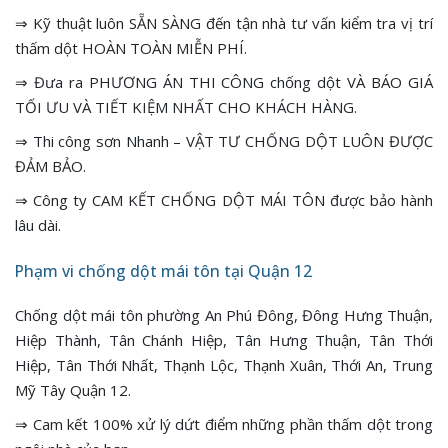
⇒ Kỹ thuật luôn SẴN SÀNG đến tận nhà tư vấn kiểm tra vị trí
thấm dột HOÀN TOÀN MIỄN PHÍ.
⇒ Đưa ra PHƯƠNG ÁN THI CÔNG chống dột VÀ BÁO GIÁ
TỐI ƯU VÀ TIẾT KIỆM NHẤT CHO KHÁCH HÀNG.
⇒ Thi công sơn Nhanh – VẬT TƯ CHỐNG DỘT LUÔN ĐƯỢC
ĐẢM BẢO.
⇒ Công ty CAM KẾT CHỐNG DỘT MÁI TÔN được bảo hành
lâu dài.
Phạm vi chống dột mái tôn tại Quận 12
Chống dột mái tôn phường An Phú Đông, Đông Hưng Thuận,
Hiệp Thành, Tân Chánh Hiệp, Tân Hưng Thuận, Tân Thới
Hiệp, Tân Thới Nhất, Thạnh Lộc, Thạnh Xuân, Thới An, Trung
Mỹ Tây Quận 12.
⇒ Cam kết 100% xử lý dứt điểm những phần thấm dột trong