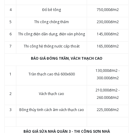
4
Đổ bê tông
750,000đ/m2
5
Thi công chống thấm
230,000đ/m2
6
Thi công điện dân dụng, điện văn phòng
145,000đ/m2
7
Thi công hệ thống nước cấp thoát
165,000đ/m2
BÁO GIÁ ĐÓNG TRẦN, VÁCH THẠCH CAO
130,000đ/m2 -
1
Trần thạch cao thả 600x600
300.000đ/m2
210,000đ/m2 -
2
Vách thạch cao
260.000đ/m2
3
Bông thủy tinh cách âm vách thạch cao
225,000đ/m2
BÁO GIÁ SỬA NHÀ QUẬN 3 - ​THI CÔNG SƠN NHÀ