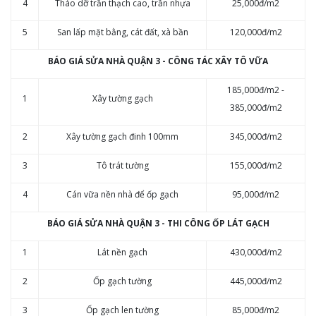
4
Tháo dỡ trần thạch cao, trần nhựa
25,000đ/m2
5
San lấp mặt bằng, cát đất, xà bần
120,000đ/m2
BÁO GIÁ SỬA NHÀ QUẬN 3 - CÔNG TÁC XÂY TÔ VỮA
185,000đ/m2 -
1
Xây tường gạch
385,000đ/m2
2
Xây tường gạch đinh 100mm
345,000đ/m2
3
Tô trát tường
155,000đ/m2
4
Cán vữa nền nhà để ốp gạch
95,000đ/m2
BÁO GIÁ SỬA NHÀ QUẬN 3 - ​THI CÔNG ỐP LÁT GẠCH
1
Lát nền gạch
430,000đ/m2
2
Ốp gạch tường
445,000đ/m2
3
Ốp gạch len tường
85,000đ/m2