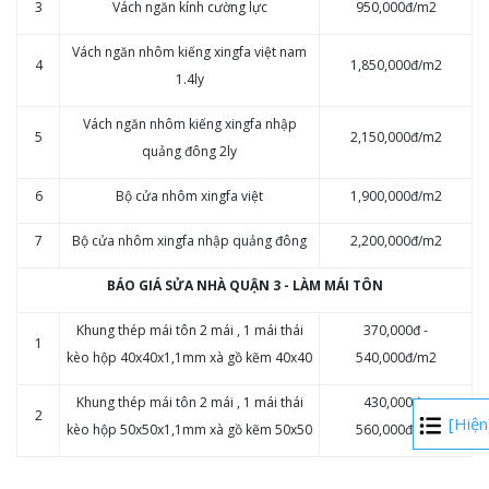
3
Vách ngăn kính cường lực
950,000đ/m2
Vách ngăn nhôm kiếng xingfa việt nam
4
1,850,000đ/m2
1.4ly
Vách ngăn nhôm kiếng xingfa nhập
5
2,150,000đ/m2
quảng đông 2ly
6
Bộ cửa nhôm xingfa việt
1,900,000đ/m2
7
Bộ cửa nhôm xingfa nhập quảng đông
2,200,000đ/m2
BÁO GIÁ SỬA NHÀ QUẬN 3 - ​LÀM MÁI TÔN
Khung thép mái tôn 2 mái , 1 mái thái
370,000đ -
1
kèo hộp 40x40x1,1mm xà gồ kẽm 40x40
540,000đ/m2
Khung thép mái tôn 2 mái , 1 mái thái
430,000đ -
2
[Hiện
kèo hộp 50x50x1,1mm xà gồ kẽm 50x50
560,000đ/m2