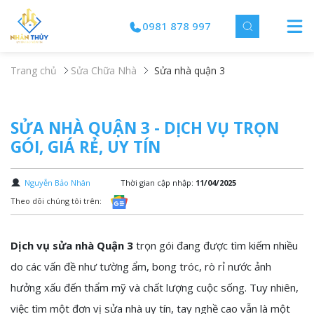
0981 878 997
Trang chủ
Sửa Chữa Nhà
Sửa nhà quận 3
SỬA NHÀ QUẬN 3 - DỊCH VỤ TRỌN
GÓI, GIÁ RẺ, UY TÍN
Nguyễn Bảo Nhân
Thời gian cập nhập:
11/04/2025
Theo dõi chúng tôi trên:
Dịch vụ sửa nhà Quận 3
trọn gói đang được tìm kiếm nhiều
do các vấn đề như tường ẩm, bong tróc, rò rỉ nước ảnh
hưởng xấu đến thẩm mỹ và chất lượng cuộc sống. Tuy nhiên,
việc tìm một đơn vị sửa nhà uy tín, tay nghề cao vẫn là một